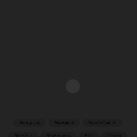
Bons plans
Naissance
Future maman
Bébé fille
Bébé garçon
Fille
Garçon