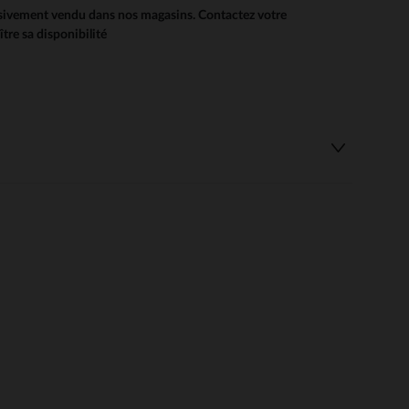
usivement vendu dans nos magasins. Contactez votre
re sa disponibilité
 Options
tres de confidentialité, en garantissant la conformité avec les