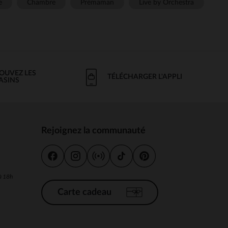
e
Chambre
Prémaman
Live by Orchestra
OUVEZ LES
TÉLÉCHARGER L'APPLI
ASINS
Rejoignez la communauté
s
 à 18h
Carte cadeau