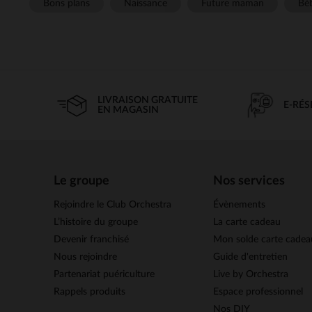
Bons plans
Naissance
Future maman
Béb
LIVRAISON GRATUITE
E-RÉ
EN MAGASIN
Le groupe
Nos services
Rejoindre le Club Orchestra
Évènements
L’histoire du groupe
La carte cadeau
Devenir franchisé
Mon solde carte cadea
Nous rejoindre
Guide d'entretien
Partenariat puériculture
Live by Orchestra
Rappels produits
Espace professionnel
Nos DIY