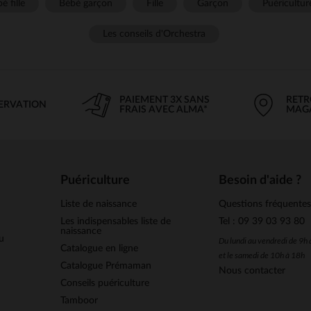
é fille
Bébé garçon
Fille
Garçon
Puéricultur
Les conseils d'Orchestra
PAIEMENT 3X SANS
RETR
SERVATION
FRAIS AVEC ALMA*
MAG
Puériculture
Besoin d'aide ?
Liste de naissance
Questions fréquente
Les indispensables liste de
Tel : 09 39 03 93 80
naissance
u
Du lundi au vendredi de 9h
Catalogue en ligne
et le samedi de 10h à 18h
Catalogue Prémaman
Nous contacter
Conseils puériculture
Tamboor