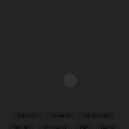
Bons plans
Naissance
Future maman
Bébé fille
Bébé garçon
Fille
Garçon