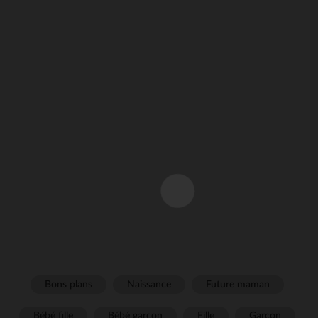
Bons plans
Naissance
Future maman
Bébé fille
Bébé garçon
Fille
Garçon