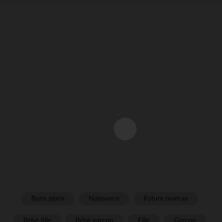
Bons plans
Naissance
Future maman
Bébé fille
Bébé garçon
Fille
Garçon