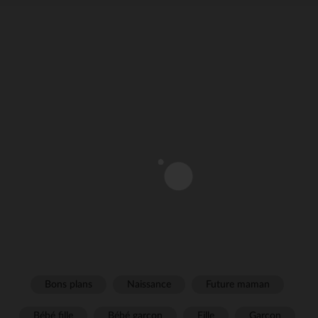
Bons plans
Naissance
Future maman
Bébé fille
Bébé garçon
Fille
Garçon