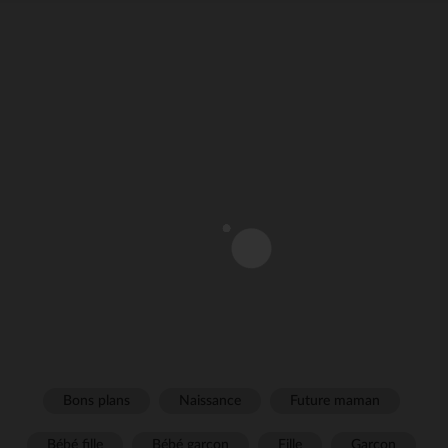
Bons plans
Naissance
Future maman
Bébé fille
Bébé garçon
Fille
Garçon