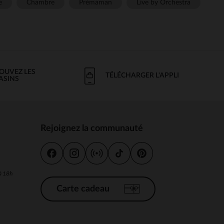
e
Chambre
Prémaman
Live by Orchestra
OUVEZ LES
TÉLÉCHARGER L'APPLI
ASINS
Rejoignez la communauté
s
 à 18h
Carte cadeau