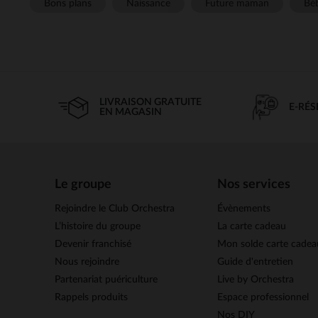
Bons plans
Naissance
Future maman
Béb
LIVRAISON GRATUITE
E-RÉ
EN MAGASIN
Le groupe
Nos services
Rejoindre le Club Orchestra
Évènements
L’histoire du groupe
La carte cadeau
Devenir franchisé
Mon solde carte cadea
Nous rejoindre
Guide d'entretien
Partenariat puériculture
Live by Orchestra
Rappels produits
Espace professionnel
Nos DIY