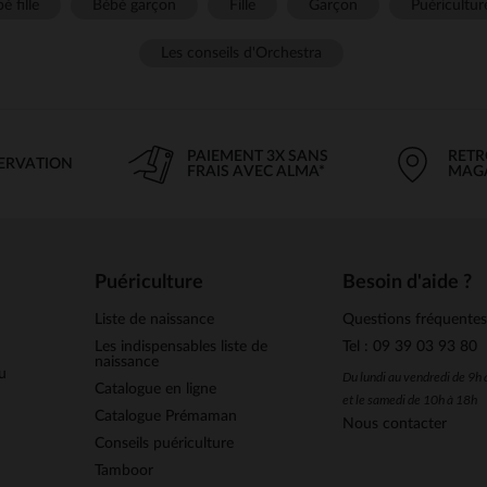
é fille
Bébé garçon
Fille
Garçon
Puéricultur
Les conseils d'Orchestra
PAIEMENT 3X SANS
RETR
SERVATION
FRAIS AVEC ALMA*
MAG
Puériculture
Besoin d'aide ?
Liste de naissance
Questions fréquente
Les indispensables liste de
Tel : 09 39 03 93 80
naissance
u
Du lundi au vendredi de 9h
Catalogue en ligne
et le samedi de 10h à 18h
Catalogue Prémaman
Nous contacter
Conseils puériculture
Tamboor