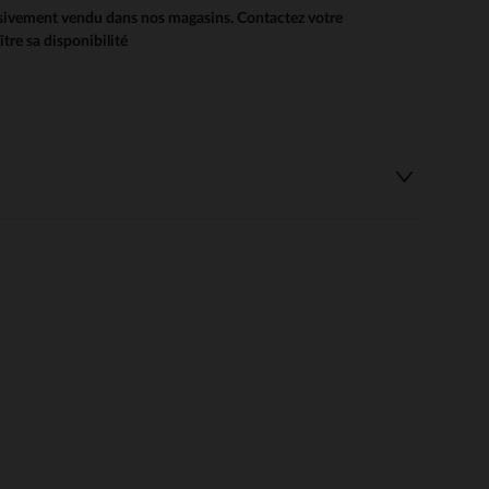
usivement vendu dans nos magasins. Contactez votre
re sa disponibilité
 Options
tres de confidentialité, en garantissant la conformité avec les