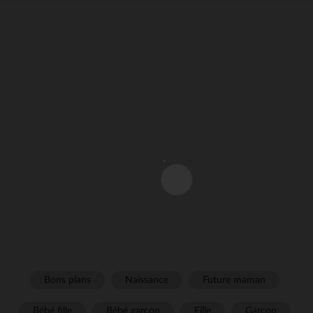
Bons plans
Naissance
Future maman
Bébé fille
Bébé garçon
Fille
Garçon