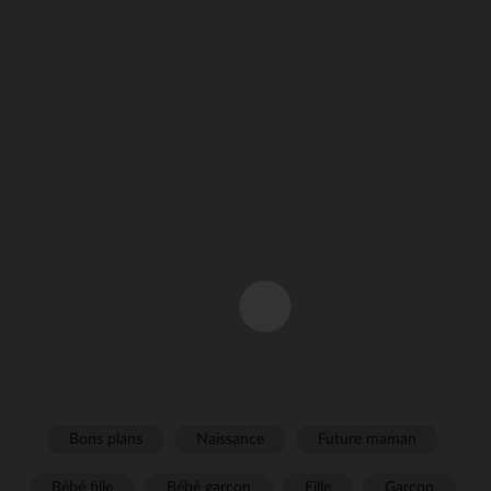
Bons plans
Naissance
Future maman
Bébé fille
Bébé garçon
Fille
Garçon