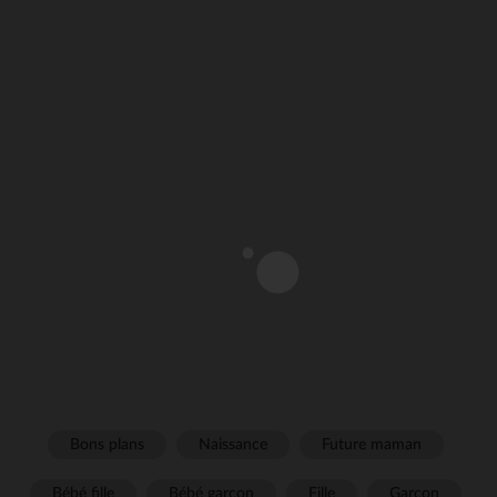
Bons plans
Naissance
Future maman
Bébé fille
Bébé garçon
Fille
Garçon