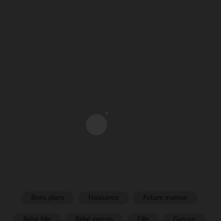
Bons plans
Naissance
Future maman
Bébé fille
Bébé garçon
Fille
Garçon