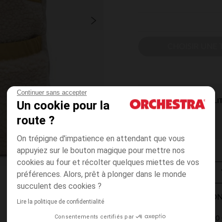
CHOISIR UNE T
Continuer sans accepter
DISPONIBILI
Un cookie pour la
route ?
On trépigne d'impatience en attendant que vous
appuyiez sur le bouton magique pour mettre nos
cookies au four et récolter quelques miettes de vos
préférences. Alors, prêt à plonger dans le monde
succulent des cookies ?
MODES DE LIVRAISON
Lire la politique de confidentialité
Consentements certifiés par
4,90 
Point Relais