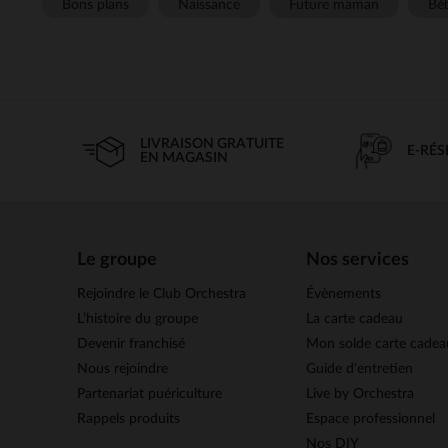
Bons plans
Naissance
Future maman
Béb
LIVRAISON GRATUITE
E-RÉ
EN MAGASIN
Le groupe
Nos services
Rejoindre le Club Orchestra
Évènements
L’histoire du groupe
La carte cadeau
Devenir franchisé
Mon solde carte cadea
Nous rejoindre
Guide d'entretien
Partenariat puériculture
Live by Orchestra
Rappels produits
Espace professionnel
Nos DIY