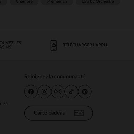
e
Chambre
Prémaman
Live by Orchestra
OUVEZ LES
TÉLÉCHARGER L'APPLI
ASINS
Rejoignez la communauté
s
 à 18h
Carte cadeau