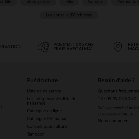
é fille
Bébé garçon
Fille
Garçon
Puéricultur
Les conseils d'Orchestra
PAIEMENT 3X SANS
RETR
SERVATION
FRAIS AVEC ALMA*
MAG
Puériculture
Besoin d'aide ?
Liste de naissance
Questions fréquente
Les indispensables liste de
Tel : 09 39 03 93 80
naissance
u
Du lundi au vendredi de 9h
Catalogue en ligne
et le samedi de 10h à 18h
Catalogue Prémaman
Nous contacter
Conseils puériculture
Tamboor