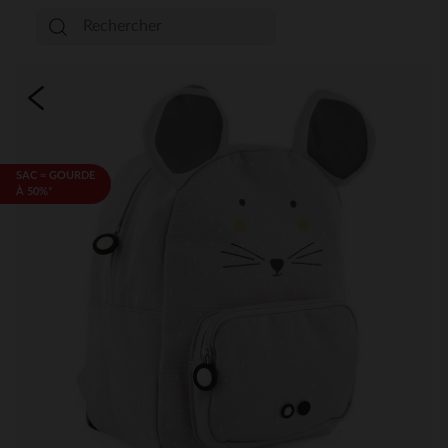
SAC = GOURDE
À 50%*