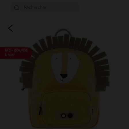
SAC = GOURDE
À 50%*