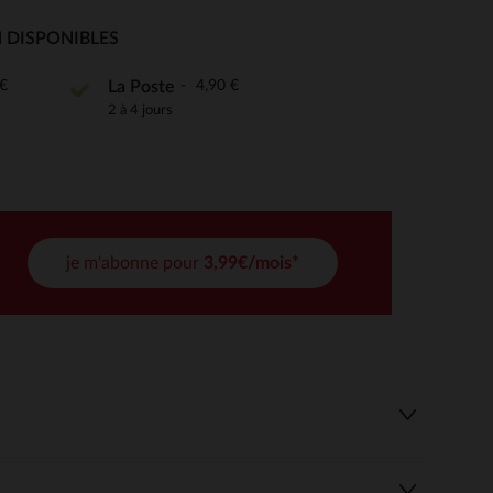
 DISPONIBLES
 Options
€
4,90 €
La Poste
tres de confidentialité, en garantissant la conformité avec les
2 à 4 jours
je m'abonne pour
3,99€/mois*