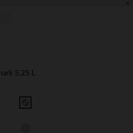
×
hark 5,25 L
Unique