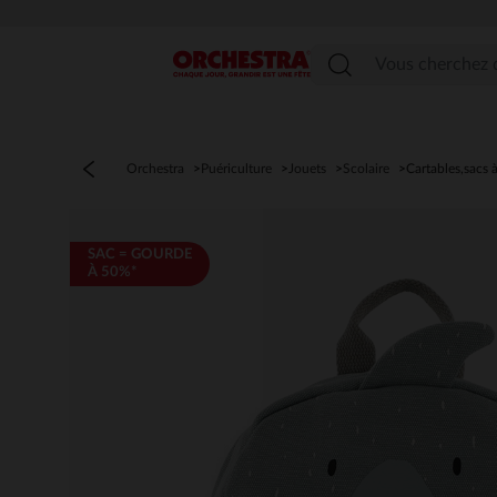
Menu
Orchestra
Puériculture
Jouets
Scolaire
Cartables,sacs 
SAC = GOURDE
À 50%*