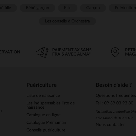
é fille
Bébé garçon
Fille
Garçon
Puéricultur
Les conseils d'Orchestra
PAIEMENT 3X SANS
RETR
SERVATION
FRAIS AVEC ALMA*
MAG
Puériculture
Besoin d'aide ?
Liste de naissance
Questions fréquente
Les indispensables liste de
Tel : 09 39 03 93 80
naissance
u
Du lundi au vendredi de 9h
Catalogue en ligne
et le samedi de 10h à 18h
Catalogue Prémaman
Nous contacter
Conseils puériculture