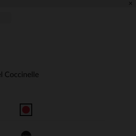
×
el Coccinelle
Unique