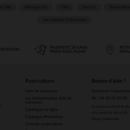
é fille
Bébé garçon
Fille
Garçon
Puéricultur
Les conseils d'Orchestra
PAIEMENT 3X SANS
RETR
SERVATION
FRAIS AVEC ALMA*
MAG
Puériculture
Besoin d'aide ?
Liste de naissance
Questions fréquente
Les indispensables liste de
Tel : 09 39 03 93 80
naissance
u
Du lundi au vendredi de 9h
Catalogue en ligne
et le samedi de 10h à 18h
Catalogue Prémaman
Nous contacter
Conseils puériculture