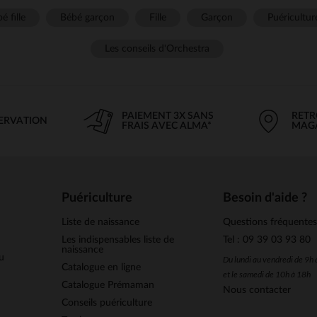
é fille
Bébé garçon
Fille
Garçon
Puéricultur
Les conseils d'Orchestra
PAIEMENT 3X SANS
RETR
SERVATION
FRAIS AVEC ALMA*
MAG
Puériculture
Besoin d'aide ?
Liste de naissance
Questions fréquente
Les indispensables liste de
Tel : 09 39 03 93 80
naissance
u
Du lundi au vendredi de 9h
Catalogue en ligne
et le samedi de 10h à 18h
Catalogue Prémaman
Nous contacter
Conseils puériculture