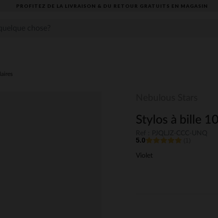
PROFITEZ DE LA LIVRAISON & DU RETOUR GRATUITS EN MAGASIN​
laires
Nebulous Stars
Stylos à bille 1
Ref : PJQLJZ-CCC-UNQ
5.0
(1)
Violet