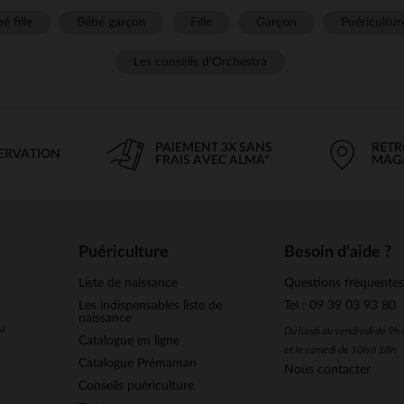
é fille
Bébé garçon
Fille
Garçon
Puéricultur
Les conseils d'Orchestra
PAIEMENT 3X SANS
RETR
SERVATION
FRAIS AVEC ALMA*
MAG
Puériculture
Besoin d'aide ?
Liste de naissance
Questions fréquente
Les indispensables liste de
Tel : 09 39 03 93 80
naissance
u
Du lundi au vendredi de 9h
Catalogue en ligne
et le samedi de 10h à 18h
Catalogue Prémaman
Nous contacter
Conseils puériculture