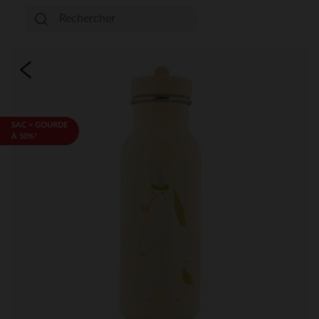
SAC = GOURDE
À 50%*