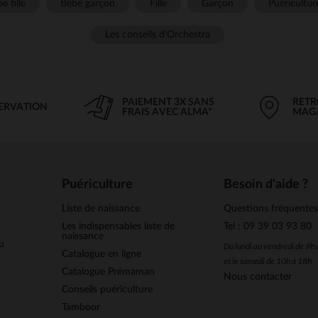
é fille
Bébé garçon
Fille
Garçon
Puéricultur
Les conseils d'Orchestra
PAIEMENT 3X SANS
RETR
SERVATION
FRAIS AVEC ALMA*
MAG
Puériculture
Besoin d'aide ?
Liste de naissance
Questions fréquente
Les indispensables liste de
Tel : 09 39 03 93 80
naissance
u
Du lundi au vendredi de 9h
Catalogue en ligne
et le samedi de 10h à 18h
Catalogue Prémaman
Nous contacter
Conseils puériculture
Tamboor