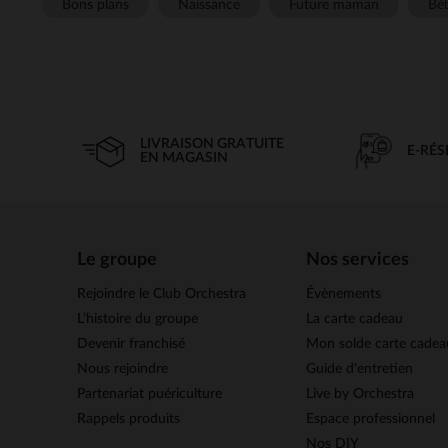
Bons plans
Naissance
Future maman
Béb
LIVRAISON GRATUITE
E-RÉ
EN MAGASIN
Le groupe
Nos services
Rejoindre le Club Orchestra
Évènements
L’histoire du groupe
La carte cadeau
Devenir franchisé
Mon solde carte cadea
Nous rejoindre
Guide d'entretien
Partenariat puériculture
Live by Orchestra
Rappels produits
Espace professionnel
Nos DIY