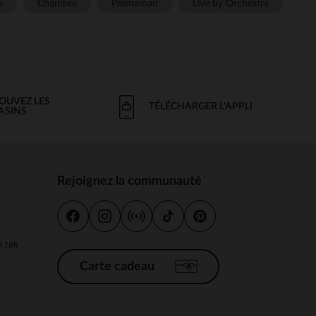
e
Chambre
Prémaman
Live by Orchestra
OUVEZ LES
TÉLÉCHARGER L'APPLI
ASINS
Rejoignez la communauté
s
 à 18h
Carte cadeau