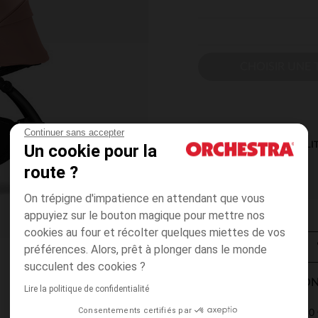
CHOISIR UNE T
Continuer sans accepter
DISPONIBILI
Un cookie pour la
route ?
On trépigne d'impatience en attendant que vous
appuyiez sur le bouton magique pour mettre nos
cookies au four et récolter quelques miettes de vos
préférences. Alors, prêt à plonger dans le monde
succulent des cookies ?
MODES DE LIVRAISON
Lire la politique de confidentialité
Consentements certifiés par
4,90 
Point Relais