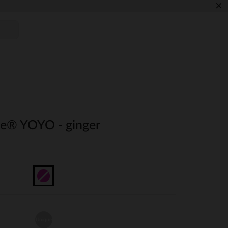
×
ke® YOYO - ginger
Unique