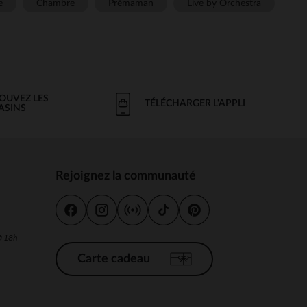
e
Chambre
Prémaman
Live by Orchestra
OUVEZ LES
TÉLÉCHARGER L'APPLI
ASINS
Rejoignez la communauté
s
 à 18h
Carte cadeau