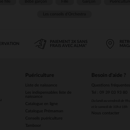
é fille
Bébé garçon
Fille
Garçon
Puéricultur
Les conseils d'Orchestra
PAIEMENT 3X SANS
RETR
SERVATION
FRAIS AVEC ALMA*
MAG
Puériculture
Besoin d'aide ?
Liste de naissance
Questions fréquente
Les indispensables liste de
Tel : 09 39 03 93 80
naissance
u
Du lundi au vendredi de 9h
Catalogue en ligne
et le samedi de 10h à 18h
Catalogue Prémaman
Nous contacter
Conseils puériculture
Tamboor