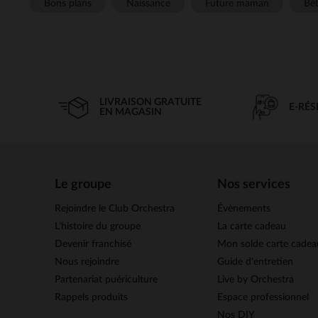
Bons plans
Naissance
Future maman
Béb
LIVRAISON GRATUITE
E-RÉ
EN MAGASIN
Le groupe
Nos services
Rejoindre le Club Orchestra
Évènements
L’histoire du groupe
La carte cadeau
Devenir franchisé
Mon solde carte cadea
Nous rejoindre
Guide d'entretien
Partenariat puériculture
Live by Orchestra
Rappels produits
Espace professionnel
Nos DIY