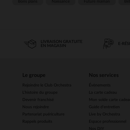
Bons plans
Naissance
Future maman
Béb
LIVRAISON GRATUITE
E-RÉ
EN MAGASIN
Le groupe
Nos services
Rejoindre le Club Orchestra
Évènements
L’histoire du groupe
La carte cadeau
Devenir franchisé
Mon solde carte cadea
Nous rejoindre
Guide d'entretien
Partenariat puériculture
Live by Orchestra
Rappels produits
Espace professionnel
Nos DIY