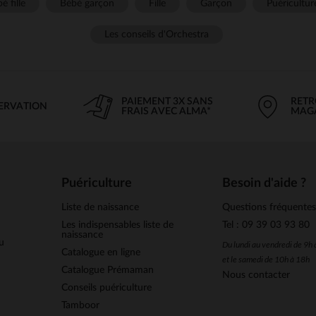
é fille
Bébé garçon
Fille
Garçon
Puéricultur
Les conseils d'Orchestra
PAIEMENT 3X SANS
RETR
SERVATION
FRAIS AVEC ALMA*
MAG
Puériculture
Besoin d'aide ?
Liste de naissance
Questions fréquente
Les indispensables liste de
Tel : 09 39 03 93 80
naissance
u
Du lundi au vendredi de 9h
Catalogue en ligne
et le samedi de 10h à 18h
Catalogue Prémaman
Nous contacter
Conseils puériculture
Tamboor