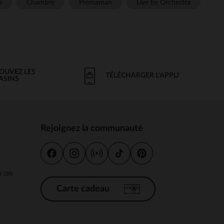
e
Chambre
Prémaman
Live by Orchestra
OUVEZ LES
TÉLÉCHARGER L'APPLI
ASINS
Rejoignez la communauté
s
 à 18h
Carte cadeau