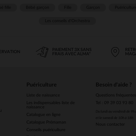
é fille
Bébé garçon
Fille
Garçon
Puéricultur
Les conseils d'Orchestra
PAIEMENT 3X SANS
RETR
SERVATION
FRAIS AVEC ALMA*
MAG
Puériculture
Besoin d'aide ?
Liste de naissance
Questions fréquente
Les indispensables liste de
Tel : 09 39 03 93 80
naissance
u
Du lundi au vendredi de 9h
Catalogue en ligne
et le samedi de 10h à 18h
Catalogue Prémaman
Nous contacter
Conseils puériculture