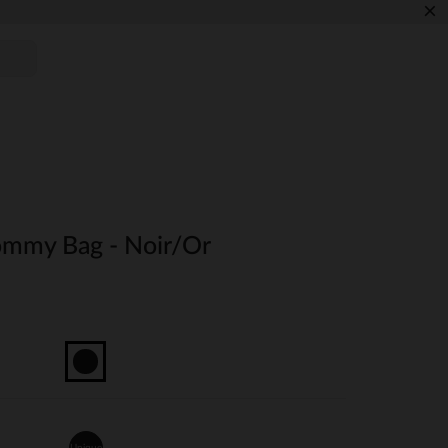
×
ommy Bag - Noir/Or
Unique