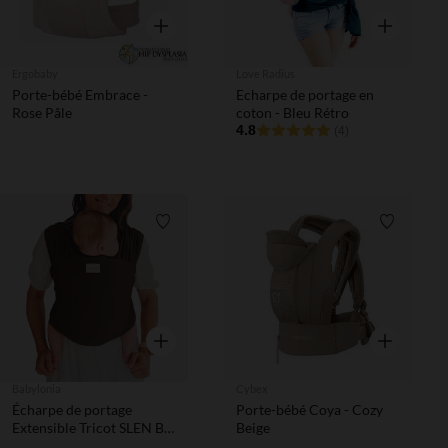
Aperçu rapide
Aperçu rapi
Ergobaby
Love Radius
Porte-bébé Embrace -
Echarpe de portage en
Rose Pâle
coton - Bleu Rétro
4.8
(4)
Liste de souhaits
Liste de 
Aperçu rapide
Aperçu rapi
Babylonia
Cybex
Écharpe de portage
Porte-bébé Coya - Cozy
Extensible Tricot SLEN Bio
Beige
Chocolat Fudge