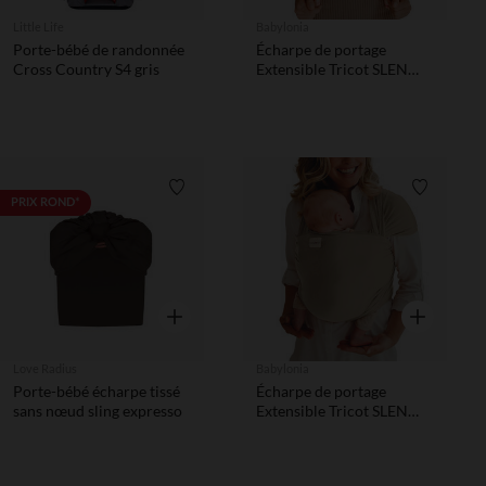
Little Life
Babylonia
Porte-bébé de randonnée
Écharpe de portage
Cross Country S4 gris
Extensible Tricot SLEN
Cool Vert kaki
Liste de souhaits
Liste de 
PRIX ROND*
Aperçu rapide
Aperçu rapi
Love Radius
Babylonia
Porte-bébé écharpe tissé
Écharpe de portage
sans nœud sling expresso
Extensible Tricot SLEN
Bamboo Dune