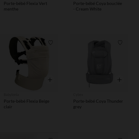
Porte-bébé Flexia Vert
Porte-bébé Coya bouclée
menthe
- Cream White
Liste de souhaits
Liste de 
Aperçu rapide
Aperçu rapi
Babylonia
Cybex
Porte-bébé Flexia Beige
Porte-bébé Coya Thunder
clair
grey