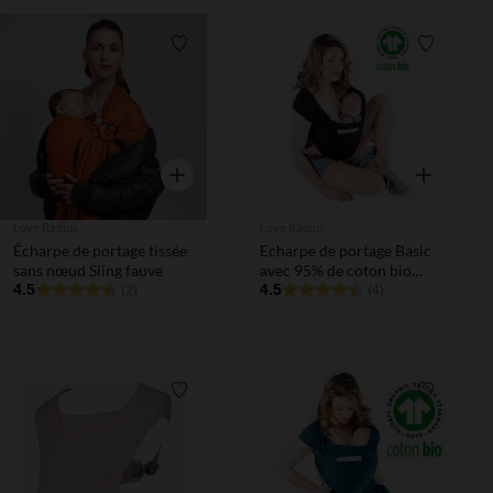
Liste de souhaits
Liste de 
Aperçu rapide
Aperçu rapi
Love Radius
Love Radius
Écharpe de portage tissée
Echarpe de portage Basic
sans nœud Sling fauve
avec 95% de coton bio
4.5
noir
4.5
(2)
(4)
Liste de souhaits
Liste de 