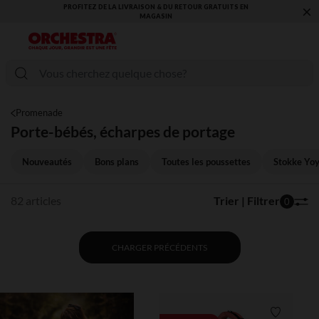
×
VOUS ALLEZ ADORER LA RENTRÉE ! DÉCOUVREZ LA NOUVELLE
COLLECTION !
Promenade
Porte-bébés, écharpes de portage
Nouveautés
Bons plans
Toutes les poussettes
Stokke Yoy
82 articles
Trier | Filtrer
0
CHARGER PRÉCÉDENTS