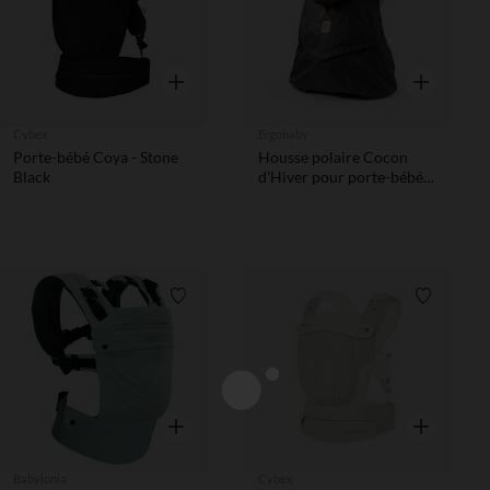
Aperçu rapide
Aperçu rapi
Cybex
Ergobaby
Porte-bébé Coya - Stone
Housse polaire Cocon
Black
d'Hiver pour porte-bébé
charbon
Liste de souhaits
Liste de 
Aperçu rapide
Aperçu rapi
Babylonia
Cybex