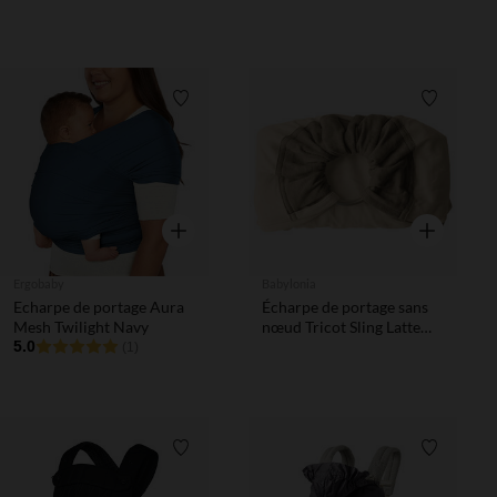
Liste de souhaits
Liste de 
Aperçu rapide
Aperçu rapi
Ergobaby
Babylonia
Echarpe de portage Aura
Écharpe de portage sans
Mesh Twilight Navy
nœud Tricot Sling Latte
5.0
Macchiato
(1)
Liste de souhaits
Liste de 