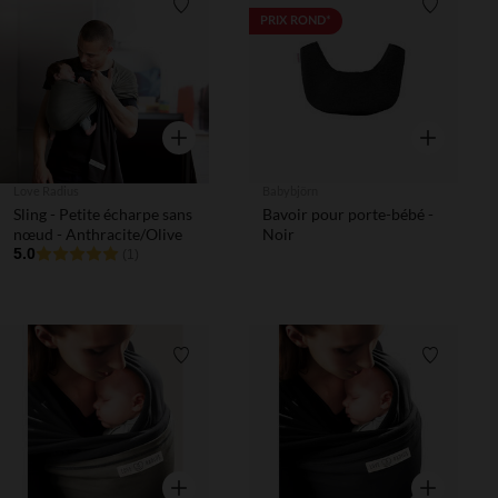
Liste de souhaits
Liste de 
PRIX ROND*
Aperçu rapide
Aperçu rapi
Love Radius
Babybjörn
Sling - Petite écharpe sans
Bavoir pour porte-bébé -
nœud - Anthracite/Olive
Noir
5.0
(1)
Liste de souhaits
Liste de 
Aperçu rapide
Aperçu rapi