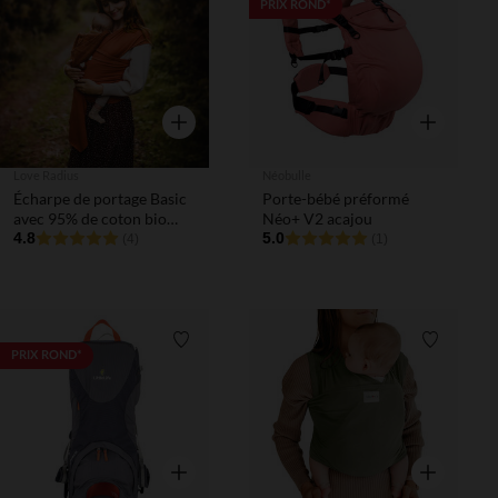
Liste de souhaits
Liste de 
PRIX ROND*
Aperçu rapide
Aperçu rapi
Love Radius
Néobulle
Écharpe de portage Basic
Porte-bébé préformé
avec 95% de coton bio
Néo+ V2 acajou
fauve
4.8
5.0
(4)
(1)
Liste de souhaits
Liste de 
PRIX ROND*
Aperçu rapide
Aperçu rapi