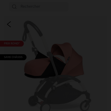
PRIX ROND*
SANS CHÂSSIS​​​