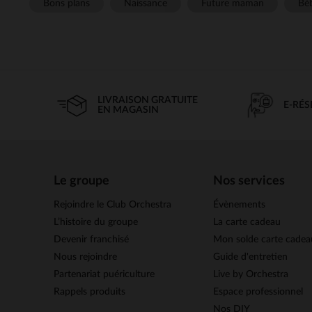
Bons plans
Naissance
Future maman
Béb
LIVRAISON GRATUITE
E-RÉ
EN MAGASIN
Le groupe
Nos services
Rejoindre le Club Orchestra
Évènements
L’histoire du groupe
La carte cadeau
Devenir franchisé
Mon solde carte cadea
Nous rejoindre
Guide d'entretien
Partenariat puériculture
Live by Orchestra
Rappels produits
Espace professionnel
Nos DIY