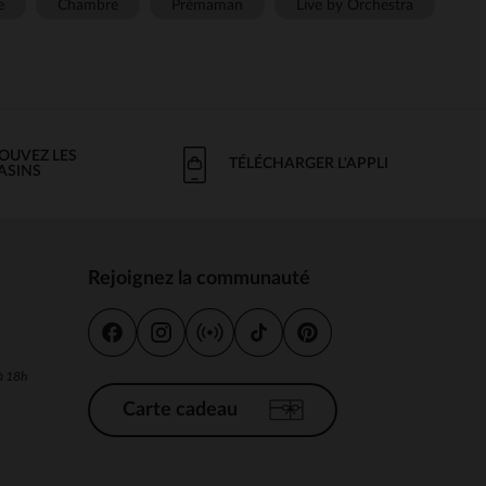
e
Chambre
Prémaman
Live by Orchestra
OUVEZ LES
TÉLÉCHARGER L'APPLI
ASINS
Rejoignez la communauté
s
 à 18h
Carte cadeau