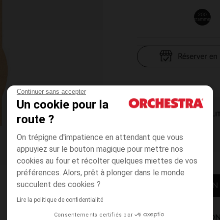
200
grammes
Réserver en
Continuer sans accepter
Un cookie pour la
DISPONIBILI
route ?
On trépigne d'impatience en attendant que vous
appuyiez sur le bouton magique pour mettre nos
cookies au four et récolter quelques miettes de vos
préférences. Alors, prêt à plonger dans le monde
succulent des cookies ?
CONTACTER MON
Lire la politique de confidentialité
Consentements certifiés par
MODES DE LIVRAISON