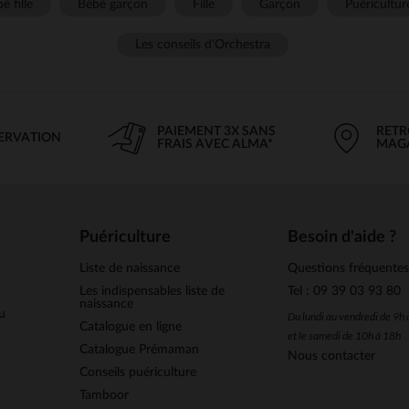
é fille
Bébé garçon
Fille
Garçon
Puéricultur
Les conseils d'Orchestra
PAIEMENT 3X SANS
RETR
SERVATION
FRAIS AVEC ALMA*
MAG
Puériculture
Besoin d'aide ?
Liste de naissance
Questions fréquente
Les indispensables liste de
Tel : 09 39 03 93 80
naissance
u
Du lundi au vendredi de 9h
Catalogue en ligne
et le samedi de 10h à 18h
Catalogue Prémaman
Nous contacter
Conseils puériculture
Tamboor