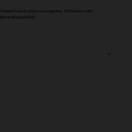
usivement vendu dans nos magasins. Contactez votre
 Options
re sa disponibilité
tres de confidentialité, en garantissant la conformité avec les