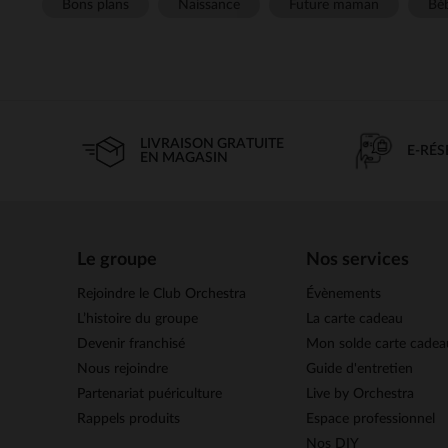
Bons plans
Naissance
Future maman
Béb
LIVRAISON GRATUITE
E-RÉ
EN MAGASIN
Le groupe
Nos services
Rejoindre le Club Orchestra
Évènements
L’histoire du groupe
La carte cadeau
Devenir franchisé
Mon solde carte cadea
Nous rejoindre
Guide d'entretien
Partenariat puériculture
Live by Orchestra
Rappels produits
Espace professionnel
Nos DIY