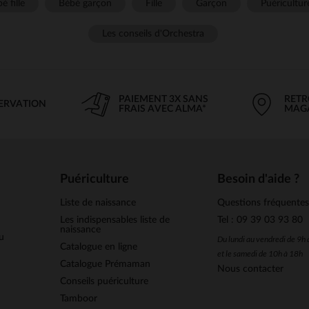
é fille
Bébé garçon
Fille
Garçon
Puéricultur
Les conseils d'Orchestra
PAIEMENT 3X SANS
RETR
SERVATION
FRAIS AVEC ALMA*
MAG
Puériculture
Besoin d'aide ?
Liste de naissance
Questions fréquente
Les indispensables liste de
Tel : 09 39 03 93 80
naissance
u
Du lundi au vendredi de 9h
Catalogue en ligne
et le samedi de 10h à 18h
Catalogue Prémaman
Nous contacter
Conseils puériculture
Tamboor