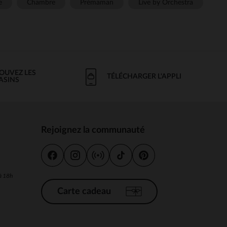
e
Chambre
Prémaman
Live by Orchestra
OUVEZ LES
TÉLÉCHARGER L'APPLI
ASINS
Rejoignez la communauté
s
 à 18h
Carte cadeau