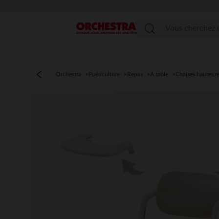
Menu
Orchestra
Puériculture
Repas
A table
Chaises hautes,r