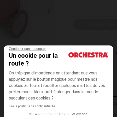
CHOISIR UNE T
Continuer sans accepter
DISPONIBILI
Un cookie pour la
route ?
On trépigne d'impatience en attendant que vous
appuyiez sur le bouton magique pour mettre nos
cookies au four et récolter quelques miettes de vos
préférences. Alors, prêt à plonger dans le monde
succulent des cookies ?
MODES DE LIVRAISON
Lire la politique de confidentialité
Consentements certifiés par
4,90 
Point Relais