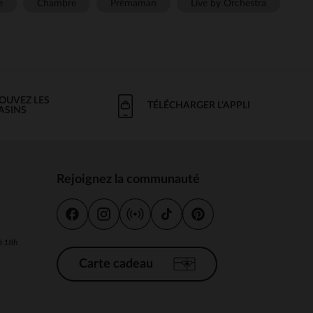
e
Chambre
Prémaman
Live by Orchestra
OUVEZ LES
TÉLÉCHARGER L'APPLI
ASINS
Rejoignez la communauté
s
 à 18h
Carte cadeau