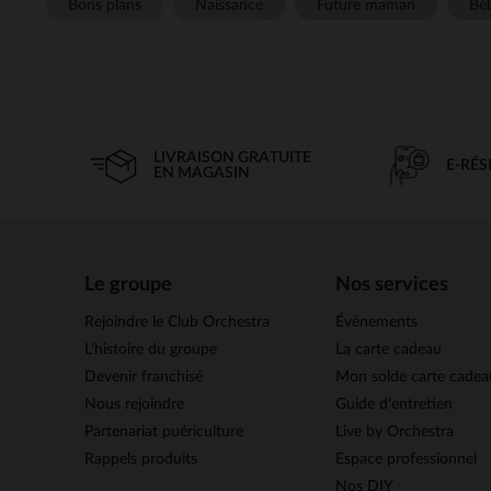
Bons plans
Naissance
Future maman
Béb
LIVRAISON GRATUITE
E-RÉ
EN MAGASIN
Le groupe
Nos services
Rejoindre le Club Orchestra
Évènements
L’histoire du groupe
La carte cadeau
Devenir franchisé
Mon solde carte cadea
Nous rejoindre
Guide d'entretien
Partenariat puériculture
Live by Orchestra
Rappels produits
Espace professionnel
Nos DIY