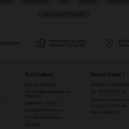
é fille
Bébé garçon
Fille
Garçon
Puéricultur
Les conseils d'Orchestra
PAIEMENT 3X SANS
RETR
SERVATION
FRAIS AVEC ALMA*
MAG
Puériculture
Besoin d'aide ?
Liste de naissance
Questions fréquente
Les indispensables liste de
Tel : 09 39 03 93 80
naissance
u
Du lundi au vendredi de 9h
Catalogue en ligne
et le samedi de 10h à 18h
Catalogue Prémaman
Nous contacter
Conseils puériculture
Tamboor