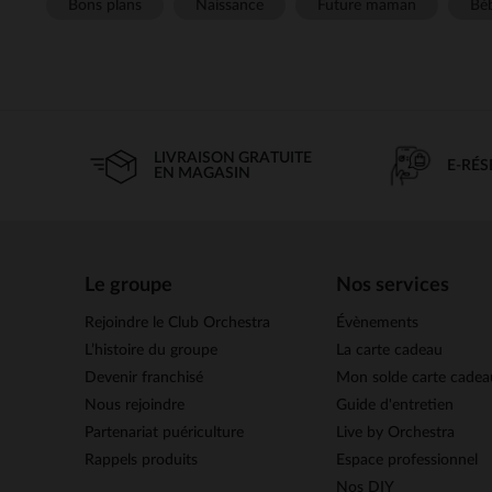
Bons plans
Naissance
Future maman
Béb
LIVRAISON GRATUITE
E-RÉ
EN MAGASIN
Le groupe
Nos services
Rejoindre le Club Orchestra
Évènements
L’histoire du groupe
La carte cadeau
Devenir franchisé
Mon solde carte cadea
Nous rejoindre
Guide d'entretien
Partenariat puériculture
Live by Orchestra
Rappels produits
Espace professionnel
Nos DIY