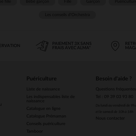
é fille
Bébé garçon
Fille
Garçon
Puéricultur
Les conseils d'Orchestra
PAIEMENT 3X SANS
RETR
SERVATION
FRAIS AVEC ALMA*
MAG
Puériculture
Besoin d'aide ?
Liste de naissance
Questions fréquente
Les indispensables liste de
Tel : 09 39 03 93 80
naissance
u
Du lundi au vendredi de 9h
Catalogue en ligne
et le samedi de 10h à 18h
Catalogue Prémaman
Nous contacter
Conseils puériculture
Tamboor