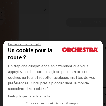
CHOISIR UNE T
Continuer sans accepter
DISPONIBILI
Un cookie pour la
route ?
On trépigne d'impatience en attendant que vous
appuyiez sur le bouton magique pour mettre nos
cookies au four et récolter quelques miettes de vos
préférences. Alors, prêt à plonger dans le monde
succulent des cookies ?
MODES DE LIVRAISON
Lire la politique de confidentialité
Consentements certifiés par
4,90 
Point Relais