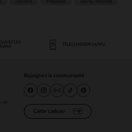
e
Chambre
Prémaman
Live by Orchestra
OUVEZ LES
TÉLÉCHARGER L'APPLI
ASINS
Rejoignez la communauté
s
 à 18h
Carte cadeau