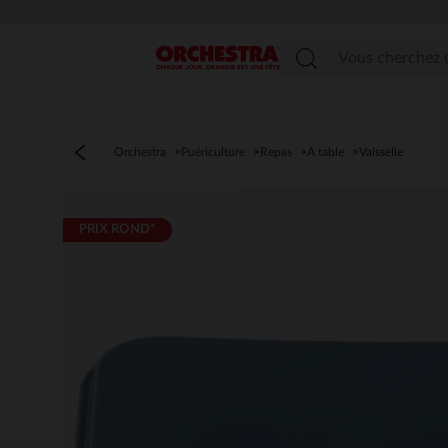
Menu
Orchestra
Puériculture
Repas
A table
Vaisselle
PRIX ROND*