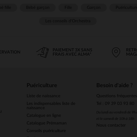
é fille
Bébé garçon
Fille
Garçon
Puéricultur
Les conseils d'Orchestra
PAIEMENT 3X SANS
RETR
SERVATION
FRAIS AVEC ALMA*
MAG
Puériculture
Besoin d'aide ?
Liste de naissance
Questions fréquente
Les indispensables liste de
Tel : 09 39 03 93 80
naissance
u
Du lundi au vendredi de 9h
Catalogue en ligne
et le samedi de 10h à 18h
Catalogue Prémaman
Nous contacter
Conseils puériculture