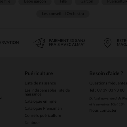
é fille
Bébé garçon
Fille
Garçon
Puéricultur
Les conseils d'Orchestra
PAIEMENT 3X SANS
RETR
SERVATION
FRAIS AVEC ALMA*
MAG
Puériculture
Besoin d'aide ?
Liste de naissance
Questions fréquente
Les indispensables liste de
Tel : 09 39 03 93 80
naissance
u
Du lundi au vendredi de 9h
Catalogue en ligne
et le samedi de 10h à 18h
Catalogue Prémaman
Nous contacter
Conseils puériculture
Tamboor