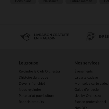
Bons plans
Naissance
Future maman
Béb
LIVRAISON GRATUITE
E-RÉ
EN MAGASIN
Le groupe
Nos services
Rejoindre le Club Orchestra
Évènements
L’histoire du groupe
La carte cadeau
Devenir franchisé
Mon solde carte cadea
Nous rejoindre
Guide d'entretien
Partenariat puériculture
Live by Orchestra
Rappels produits
Espace professionnel
Nos DIY