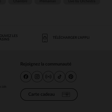
e
Chambre
Prémaman
Live by Orchestra
OUVEZ LES
TÉLÉCHARGER L'APPLI
ASINS
Rejoignez la communauté
s
 à 18h
Carte cadeau