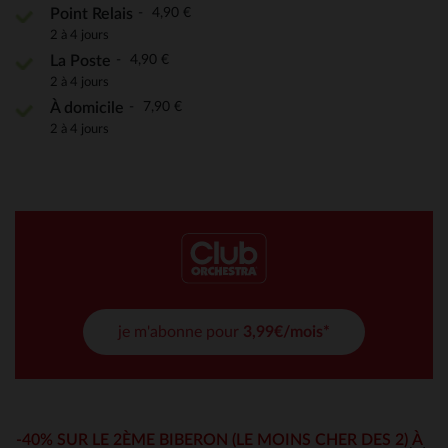
4,90 €
Point Relais
2 à 4 jours
4,90 €
La Poste
2 à 4 jours
7,90 €
À domicile
2 à 4 jours
je m'abonne pour
3,99€/mois*
-40% SUR LE 2ÈME BIBERON (LE MOINS CHER DES 2) À