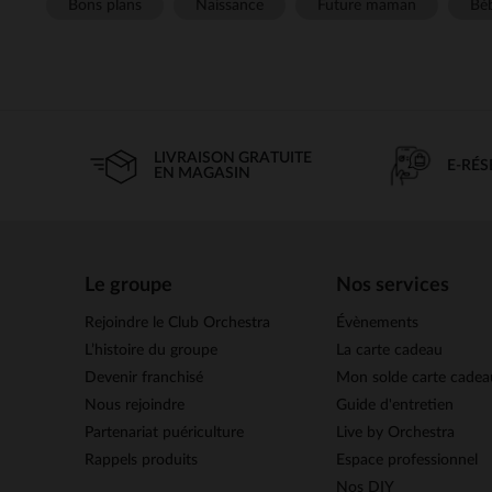
Bons plans
Naissance
Future maman
Béb
LIVRAISON GRATUITE
E-RÉ
EN MAGASIN
Le groupe
Nos services
Rejoindre le Club Orchestra
Évènements
L’histoire du groupe
La carte cadeau
Devenir franchisé
Mon solde carte cadea
Nous rejoindre
Guide d'entretien
Partenariat puériculture
Live by Orchestra
Rappels produits
Espace professionnel
Nos DIY