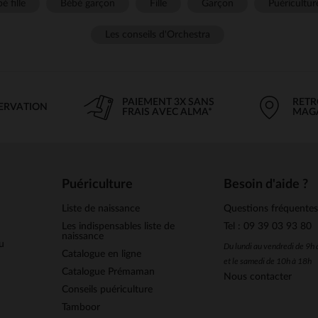
é fille
Bébé garçon
Fille
Garçon
Puéricultur
Les conseils d'Orchestra
PAIEMENT 3X SANS
RETR
SERVATION
FRAIS AVEC ALMA*
MAG
Puériculture
Besoin d'aide ?
Liste de naissance
Questions fréquente
Les indispensables liste de
Tel : 09 39 03 93 80
naissance
u
Du lundi au vendredi de 9h
Catalogue en ligne
et le samedi de 10h à 18h
Catalogue Prémaman
Nous contacter
Conseils puériculture
Tamboor