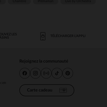
e
Chambre
Prémaman
Live by Orchestra
OUVEZ LES
TÉLÉCHARGER L'APPLI
ASINS
Rejoignez la communauté
s
 à 18h
Carte cadeau