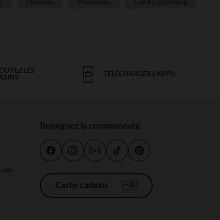
e
Chambre
Prémaman
Live by Orchestra
OUVEZ LES
TÉLÉCHARGER L'APPLI
ASINS
Rejoignez la communauté
s
 à 18h
Carte cadeau