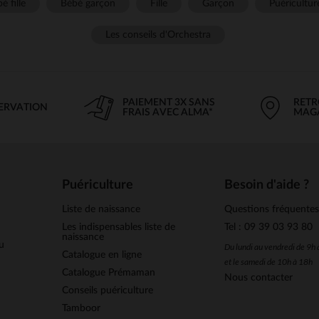
é fille
Bébé garçon
Fille
Garçon
Puéricultur
Les conseils d'Orchestra
PAIEMENT 3X SANS
RETR
SERVATION
FRAIS AVEC ALMA*
MAG
Puériculture
Besoin d'aide ?
Liste de naissance
Questions fréquente
Les indispensables liste de
Tel : 09 39 03 93 80
naissance
u
Du lundi au vendredi de 9h
Catalogue en ligne
et le samedi de 10h à 18h
Catalogue Prémaman
Nous contacter
Conseils puériculture
Tamboor