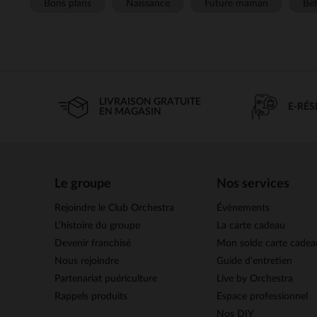
Bons plans
Naissance
Future maman
Béb
LIVRAISON GRATUITE
E-RÉ
EN MAGASIN
Le groupe
Nos services
Rejoindre le Club Orchestra
Évènements
L’histoire du groupe
La carte cadeau
Devenir franchisé
Mon solde carte cadea
Nous rejoindre
Guide d'entretien
Partenariat puériculture
Live by Orchestra
Rappels produits
Espace professionnel
Nos DIY