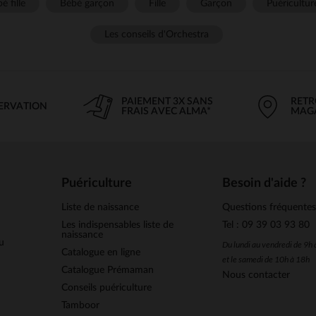
é fille
Bébé garçon
Fille
Garçon
Puéricultur
Les conseils d'Orchestra
PAIEMENT 3X SANS
RETR
SERVATION
FRAIS AVEC ALMA*
MAG
Puériculture
Besoin d'aide ?
Liste de naissance
Questions fréquente
Les indispensables liste de
Tel : 09 39 03 93 80
naissance
u
Du lundi au vendredi de 9h
Catalogue en ligne
et le samedi de 10h à 18h
Catalogue Prémaman
Nous contacter
Conseils puériculture
Tamboor