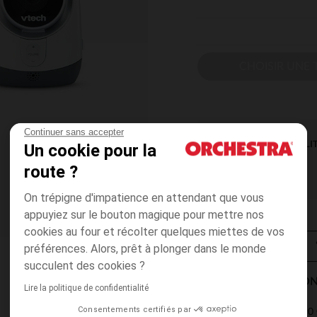
CHOISIR UNE T
Continuer sans accepter
DISPONIBILI
Un cookie pour la
route ?
On trépigne d'impatience en attendant que vous
appuyiez sur le bouton magique pour mettre nos
cookies au four et récolter quelques miettes de vos
préférences. Alors, prêt à plonger dans le monde
succulent des cookies ?
MODES DE LIVRAISON
Lire la politique de confidentialité
Consentements certifiés par
4,90 
Point Relais