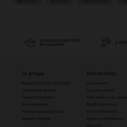
Bons plans
Naissance
Future maman
Béb
LIVRAISON GRATUITE
E-RÉ
EN MAGASIN
Le groupe
Nos services
Rejoindre le Club Orchestra
Évènements
L’histoire du groupe
La carte cadeau
Devenir franchisé
Mon solde carte cadea
Nous rejoindre
Guide d'entretien
Partenariat puériculture
Live by Orchestra
Rappels produits
Espace professionnel
Nos DIY