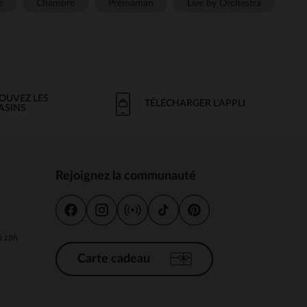
e
Chambre
Prémaman
Live by Orchestra
OUVEZ LES
TÉLÉCHARGER L'APPLI
ASINS
Rejoignez la communauté
s
 à 18h
Carte cadeau