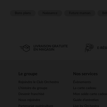
Bons plans
Naissance
Future maman
Béb
LIVRAISON GRATUITE
E-RÉ
EN MAGASIN
Le groupe
Nos services
Rejoindre le Club Orchestra
Évènements
L’histoire du groupe
La carte cadeau
Devenir franchisé
Mon solde carte cadea
Nous rejoindre
Guide d'entretien
Partenariat puériculture
Live by Orchestra