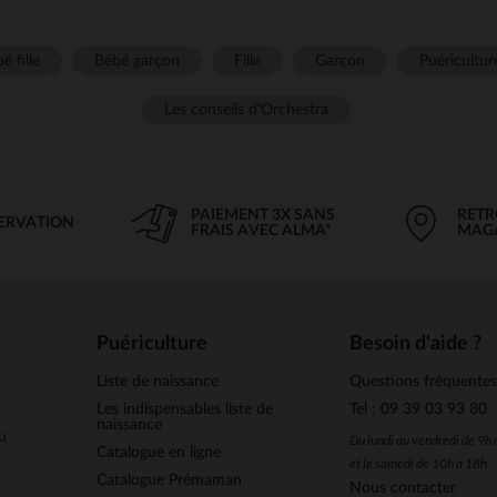
é fille
Bébé garçon
Fille
Garçon
Puéricultur
Les conseils d'Orchestra
PAIEMENT 3X SANS
RETR
SERVATION
FRAIS AVEC ALMA*
MAG
Puériculture
Besoin d'aide ?
Liste de naissance
Questions fréquente
Les indispensables liste de
Tel : 09 39 03 93 80
naissance
u
Du lundi au vendredi de 9h
Catalogue en ligne
et le samedi de 10h à 18h
Catalogue Prémaman
Nous contacter