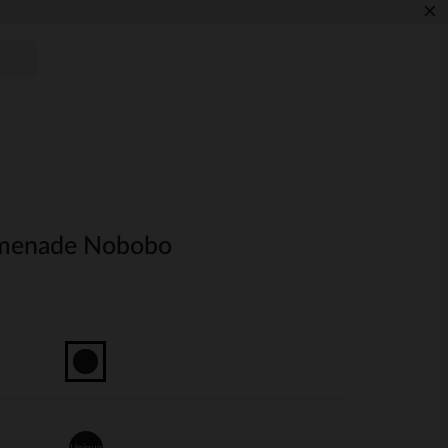
×
omenade Nobobo
Unique