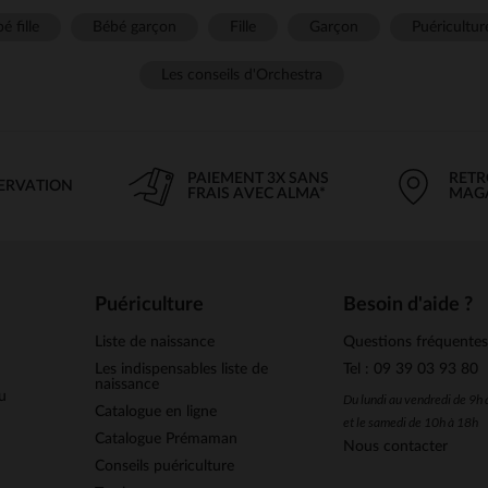
é fille
Bébé garçon
Fille
Garçon
Puéricultur
Les conseils d'Orchestra
PAIEMENT 3X SANS
RETR
SERVATION
FRAIS AVEC ALMA*
MAG
Puériculture
Besoin d'aide ?
Liste de naissance
Questions fréquente
Les indispensables liste de
Tel : 09 39 03 93 80
naissance
u
Du lundi au vendredi de 9h
Catalogue en ligne
et le samedi de 10h à 18h
Catalogue Prémaman
Nous contacter
Conseils puériculture