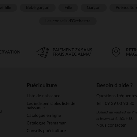
é fille
Bébé garçon
Fille
Garçon
Puéricultur
Les conseils d'Orchestra
PAIEMENT 3X SANS
RETR
SERVATION
FRAIS AVEC ALMA*
MAG
Puériculture
Besoin d'aide ?
Liste de naissance
Questions fréquente
Les indispensables liste de
Tel : 09 39 03 93 80
naissance
u
Du lundi au vendredi de 9h
Catalogue en ligne
et le samedi de 10h à 18h
Catalogue Prémaman
Nous contacter
Conseils puériculture