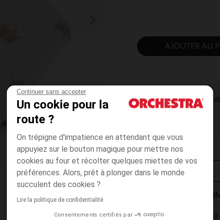
AJOUTER AU P
Continuer sans accepter
DISPONIBILI
Un cookie pour la
route ?
On trépigne d'impatience en attendant que vous
appuyiez sur le bouton magique pour mettre nos
cookies au four et récolter quelques miettes de vos
préférences. Alors, prêt à plonger dans le monde
succulent des cookies ?
MODES DE LIVRAISON
Lire la politique de confidentialité
Consentements certifiés par
4,90 
Point Relais