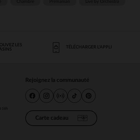
e
Chambre
Prémaman
Live by Orchestra
OUVEZ LES
TÉLÉCHARGER L'APPLI
ASINS
Rejoignez la communauté
s
 à 18h
Carte cadeau