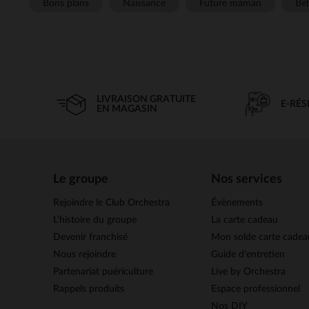
Bons plans
Naissance
Future maman
Béb
LIVRAISON GRATUITE
E-RÉ
EN MAGASIN
Le groupe
Nos services
Rejoindre le Club Orchestra
Évènements
L’histoire du groupe
La carte cadeau
Devenir franchisé
Mon solde carte cadea
Nous rejoindre
Guide d'entretien
Partenariat puériculture
Live by Orchestra
Rappels produits
Espace professionnel
Nos DIY