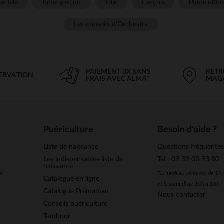
é fille
Bébé garçon
Fille
Garçon
Puéricultur
Les conseils d'Orchestra
PAIEMENT 3X SANS
RETR
SERVATION
FRAIS AVEC ALMA*
MAG
Puériculture
Besoin d'aide ?
Liste de naissance
Questions fréquente
Les indispensables liste de
Tel : 09 39 03 93 80
naissance
u
Du lundi au vendredi de 9h
Catalogue en ligne
et le samedi de 10h à 18h
Catalogue Prémaman
Nous contacter
Conseils puériculture
Tamboor