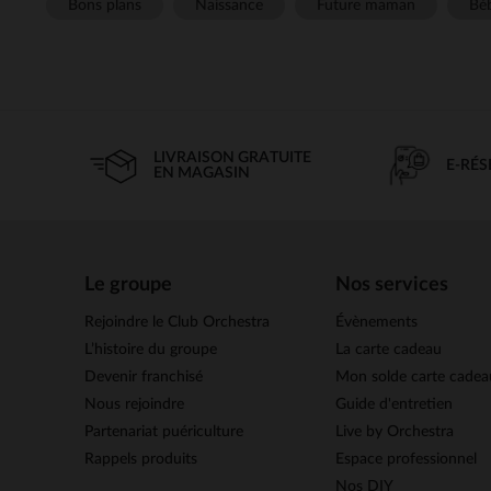
Bons plans
Naissance
Future maman
Béb
LIVRAISON GRATUITE
E-RÉ
EN MAGASIN
Le groupe
Nos services
Rejoindre le Club Orchestra
Évènements
L’histoire du groupe
La carte cadeau
Devenir franchisé
Mon solde carte cadea
Nous rejoindre
Guide d'entretien
Partenariat puériculture
Live by Orchestra
Rappels produits
Espace professionnel
Nos DIY