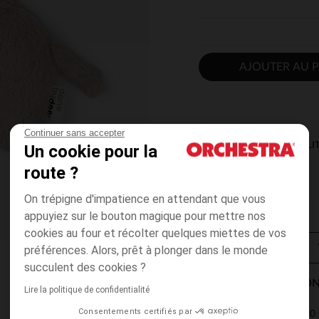
AJOUTER AU P
Continuer sans accepter
DISPONIBILI
Un cookie pour la
route ?
On trépigne d'impatience en attendant que vous
appuyiez sur le bouton magique pour mettre nos
cookies au four et récolter quelques miettes de vos
préférences. Alors, prêt à plonger dans le monde
succulent des cookies ?
MODES DE LIVRAISON
Lire la politique de confidentialité
Consentements certifiés par
4,90 
Point Relais