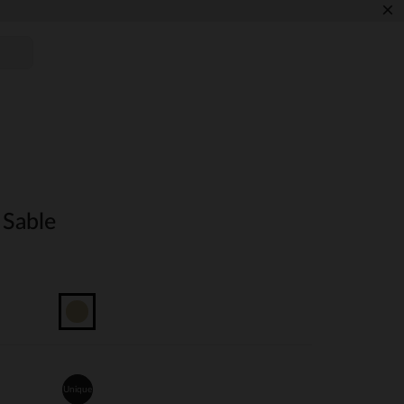
×
 Sable
Unique