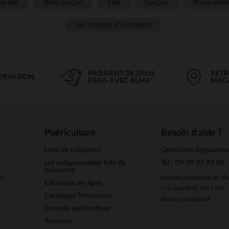
é fille
Bébé garçon
Fille
Garçon
Puéricultur
Les conseils d'Orchestra
PAIEMENT 3X SANS
RETR
SERVATION
FRAIS AVEC ALMA*
MAG
Puériculture
Besoin d'aide ?
Liste de naissance
Questions fréquente
Les indispensables liste de
Tel : 09 39 03 93 80
naissance
u
Du lundi au vendredi de 9h
Catalogue en ligne
et le samedi de 10h à 18h
Catalogue Prémaman
Nous contacter
Conseils puériculture
Tamboor