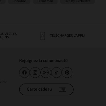
e
Chambre
Prémaman
Live by Orchestra
OUVEZ LES
TÉLÉCHARGER L'APPLI
ASINS
Rejoignez la communauté
s
 à 18h
Carte cadeau