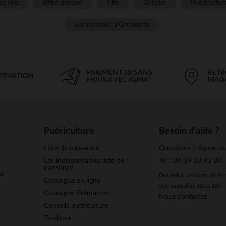
é fille
Bébé garçon
Fille
Garçon
Puéricultur
Les conseils d'Orchestra
PAIEMENT 3X SANS
RETR
SERVATION
FRAIS AVEC ALMA*
MAG
Puériculture
Besoin d'aide ?
Liste de naissance
Questions fréquente
Les indispensables liste de
Tel : 09 39 03 93 80
naissance
u
Du lundi au vendredi de 9h
Catalogue en ligne
et le samedi de 10h à 18h
Catalogue Prémaman
Nous contacter
Conseils puériculture
Tamboor