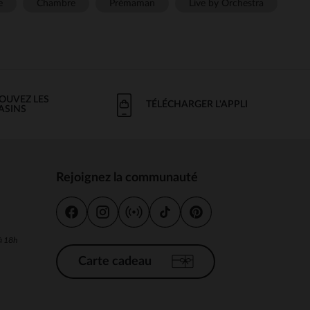
e
Chambre
Prémaman
Live by Orchestra
OUVEZ LES
TÉLÉCHARGER L'APPLI
ASINS
Rejoignez la communauté
s
 à 18h
Carte cadeau