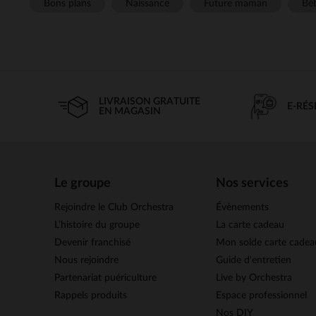
Bons plans
Naissance
Future maman
Béb
LIVRAISON GRATUITE
E-RÉ
EN MAGASIN
Le groupe
Nos services
Rejoindre le Club Orchestra
Évènements
L’histoire du groupe
La carte cadeau
Devenir franchisé
Mon solde carte cadea
Nous rejoindre
Guide d'entretien
Partenariat puériculture
Live by Orchestra
Rappels produits
Espace professionnel
Nos DIY