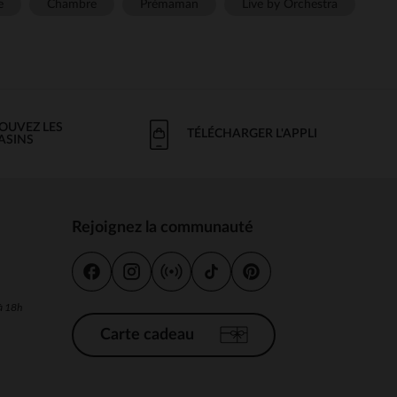
e
Chambre
Prémaman
Live by Orchestra
OUVEZ LES
TÉLÉCHARGER L'APPLI
ASINS
Rejoignez la communauté
s
 à 18h
Carte cadeau