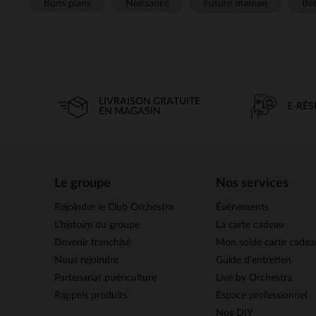
Bons plans
Naissance
Future maman
Béb
LIVRAISON GRATUITE
E-RÉ
EN MAGASIN
Le groupe
Nos services
Rejoindre le Club Orchestra
Évènements
L’histoire du groupe
La carte cadeau
Devenir franchisé
Mon solde carte cadea
Nous rejoindre
Guide d'entretien
Partenariat puériculture
Live by Orchestra
Rappels produits
Espace professionnel
Nos DIY