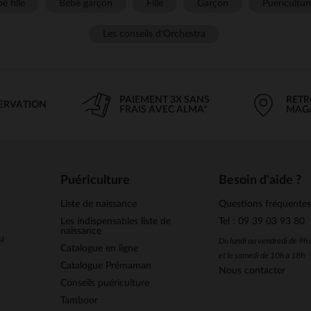
é fille
Bébé garçon
Fille
Garçon
Puéricultur
Les conseils d'Orchestra
PAIEMENT 3X SANS
RETR
SERVATION
FRAIS AVEC ALMA*
MAG
Puériculture
Besoin d'aide ?
Liste de naissance
Questions fréquente
Les indispensables liste de
Tel : 09 39 03 93 80
naissance
u
Du lundi au vendredi de 9h
Catalogue en ligne
et le samedi de 10h à 18h
Catalogue Prémaman
Nous contacter
Conseils puériculture
Tamboor