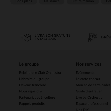
Bons plans
Naissance
Future maman
Béb
LIVRAISON GRATUITE
E-RÉ
EN MAGASIN
Le groupe
Nos services
Rejoindre le Club Orchestra
Évènements
L’histoire du groupe
La carte cadeau
Devenir franchisé
Mon solde carte cadea
Nous rejoindre
Guide d'entretien
Partenariat puériculture
Live by Orchestra
Rappels produits
Espace professionnel
Nos DIY