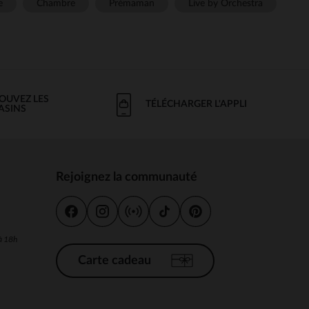
e
Chambre
Prémaman
Live by Orchestra
OUVEZ LES
TÉLÉCHARGER L'APPLI
ASINS
Rejoignez la communauté
s
 à 18h
Carte cadeau