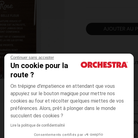
AJOUTER AU P
Continuer sans accepter
DISPONIBILI
Un cookie pour la
route ?
On trépigne d'impatience en attendant que vous
appuyiez sur le bouton magique pour mettre nos
cookies au four et récolter quelques miettes de vos
préférences. Alors, prêt à plonger dans le monde
succulent des cookies ?
MODES DE LIVRAISON
Lire la politique de confidentialité
Consentements certifiés par
4,90 
Point Relais