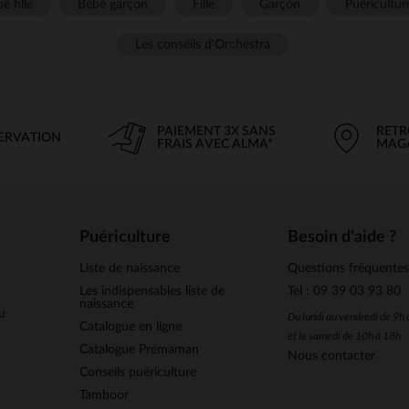
é fille
Bébé garçon
Fille
Garçon
Puéricultur
Les conseils d'Orchestra
PAIEMENT 3X SANS
RETR
SERVATION
FRAIS AVEC ALMA*
MAG
Puériculture
Besoin d'aide ?
Liste de naissance
Questions fréquente
Les indispensables liste de
Tel : 09 39 03 93 80
naissance
u
Du lundi au vendredi de 9h
Catalogue en ligne
et le samedi de 10h à 18h
Catalogue Prémaman
Nous contacter
Conseils puériculture
Tamboor