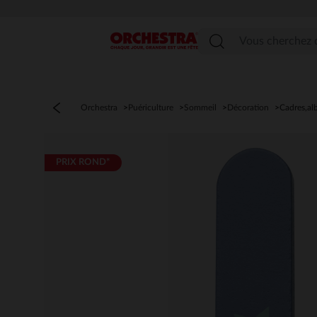
Menu
Orchestra
Puériculture
Sommeil
Décoration
Cadres,a
PRIX ROND*