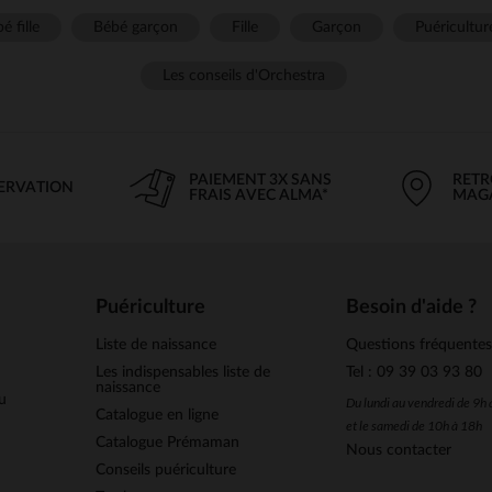
é fille
Bébé garçon
Fille
Garçon
Puéricultur
Les conseils d'Orchestra
PAIEMENT 3X SANS
RETR
SERVATION
FRAIS AVEC ALMA*
MAG
Puériculture
Besoin d'aide ?
Liste de naissance
Questions fréquente
Les indispensables liste de
Tel : 09 39 03 93 80
naissance
u
Du lundi au vendredi de 9h
Catalogue en ligne
et le samedi de 10h à 18h
Catalogue Prémaman
Nous contacter
Conseils puériculture