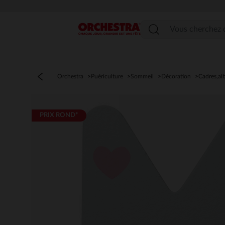
Menu
Orchestra
Puériculture
Sommeil
Décoration
Cadres,a
PRIX ROND*