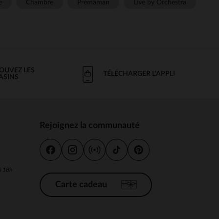
e
Chambre
Prémaman
Live by Orchestra
OUVEZ LES
TÉLÉCHARGER L'APPLI
ASINS
Rejoignez la communauté
s
 à 18h
Carte cadeau