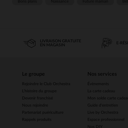
Bons plans
Naissance
Future maman
Béb
LIVRAISON GRATUITE
E-RÉ
EN MAGASIN
Le groupe
Nos services
Rejoindre le Club Orchestra
Évènements
L’histoire du groupe
La carte cadeau
Devenir franchisé
Mon solde carte cadea
Nous rejoindre
Guide d'entretien
Partenariat puériculture
Live by Orchestra
Rappels produits
Espace professionnel
Nos DIY