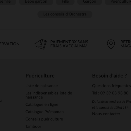
é fille
Bébé garçon
Fille
Garçon
Puéricultur
Les conseils d'Orchestra
PAIEMENT 3X SANS
RETR
SERVATION
FRAIS AVEC ALMA*
MAG
Puériculture
Besoin d'aide ?
Liste de naissance
Questions fréquente
Les indispensables liste de
Tel : 09 39 03 93 80
naissance
u
Du lundi au vendredi de 9h
Catalogue en ligne
et le samedi de 10h à 18h
Catalogue Prémaman
Nous contacter
Conseils puériculture
Tamboor