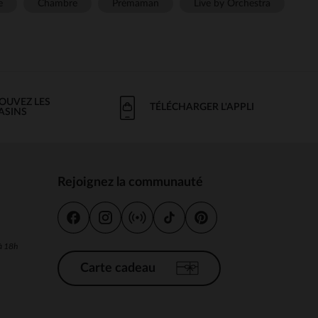
e
Chambre
Prémaman
Live by Orchestra
OUVEZ LES
TÉLÉCHARGER L'APPLI
ASINS
Rejoignez la communauté
s
 à 18h
Carte cadeau