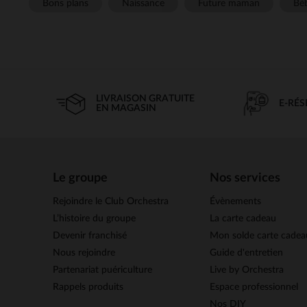
Bons plans
Naissance
Future maman
Béb
LIVRAISON GRATUITE
E-RÉ
EN MAGASIN
Le groupe
Nos services
Rejoindre le Club Orchestra
Évènements
L’histoire du groupe
La carte cadeau
Devenir franchisé
Mon solde carte cadea
Nous rejoindre
Guide d'entretien
Partenariat puériculture
Live by Orchestra
Rappels produits
Espace professionnel
Nos DIY