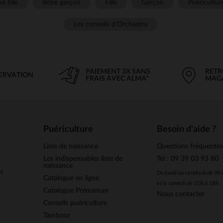
é fille
Bébé garçon
Fille
Garçon
Puéricultur
Les conseils d'Orchestra
PAIEMENT 3X SANS
RETR
SERVATION
FRAIS AVEC ALMA*
MAG
Puériculture
Besoin d'aide ?
Liste de naissance
Questions fréquente
Les indispensables liste de
Tel : 09 39 03 93 80
naissance
u
Du lundi au vendredi de 9h
Catalogue en ligne
et le samedi de 10h à 18h
Catalogue Prémaman
Nous contacter
Conseils puériculture
Tamboor