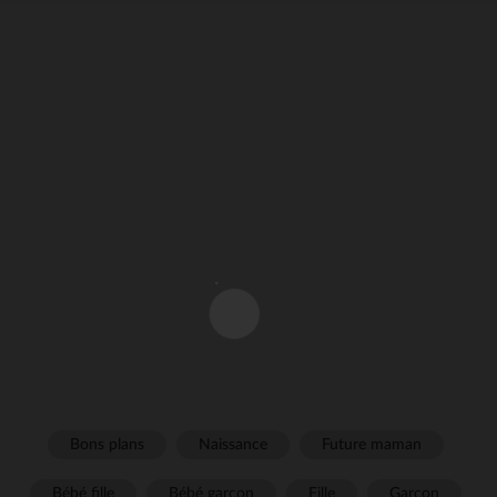
Bons plans
Naissance
Future maman
Bébé fille
Bébé garçon
Fille
Garçon