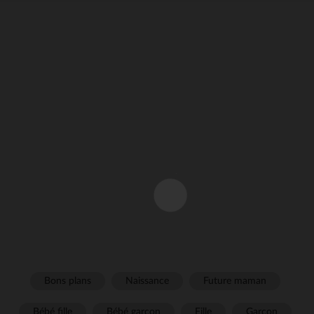
Bons plans
Naissance
Future maman
Bébé fille
Bébé garçon
Fille
Garçon